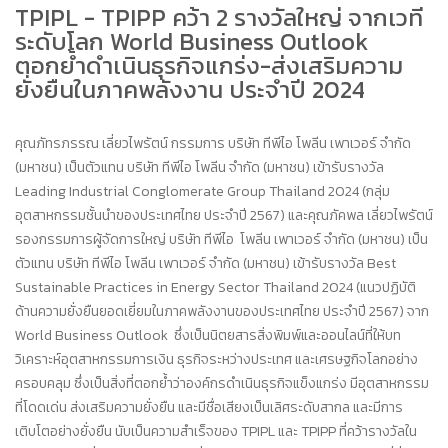
TPIPL - TPIPP คว้า 2 รางวัลใหญ่ จากเวที
ระดับโลก World Business Outlook
ตอกย้ำดำเนินธุรกิจแกร่ง-ส่งเสริมความ
ยั่งยืนในภาคพลังงาน ประจำปี 2024
คุณภัทรภรรณ เลี่ยวไพรัตน์ กรรมการ บริษัท ทีพีไอ โพลีน เพาเวอร์ จำกัด
(มหาชน) เป็นตัวแทน บริษัท ทีพีไอ โพลีน จำกัด (มหาชน) เข้ารับรางวัล
Leading Industrial Conglomerate Group Thailand 2024 (กลุ่ม
อุตสาหกรรมชั้นนำของประเทศไทย ประจำปี 2567) และคุณภัคพล เลี่ยวไพรัตน์
รองกรรมการผู้จัดการใหญ่ บริษัท ทีพีไอ โพลีน เพาเวอร์ จำกัด (มหาชน) เป็น
ตัวแทน บริษัท ทีพีไอ โพลีน เพาเวอร์ จำกัด (มหาชน) เข้ารับรางวัล Best
Sustainable Practices in Energy Sector Thailand 2024 (แนวปฏิบัติ
ด้านความยั่งยืนยอดเยี่ยมในภาคพลังงานของประเทศไทย ประจำปี 2567) จาก
World Business Outlook ซึ่งเป็นนิตยสารสิ่งพิมพ์และออนไลน์ที่ให้บท
วิเคราะห์อุตสาหกรรมการเงิน ธุรกิจระหว่างประเทศ และเศรษฐกิจโลกอย่าง
ครอบคลุม ซึ่งเป็นสิ่งที่ตอกย้ำว่าองค์กรดำเนินธุรกิจแข็งแกร่ง มีอุตสาหกรรม
ที่โดดเด่น ส่งเสริมความยั่งยืน และมีชื่อเสียงเป็นเลิศระดับสากล และมีการ
เติบโตอย่างยั่งยืน นับเป็นความสำเร็จของ TPIPL และ TPIPP ที่คว้ารางวัลใน