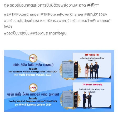
ต่อ รองรับอนาคตแห่งการขับขี่ด้วยพลังงานสะอาด 🚘🌏🌱
#EVTPIPowerCharger #TPIPolenePowerCharger #สถานีชาร์จEV
#ชาร์จง่ายไม่ต้องทำเอง #สถานีชาร์จ #สถานีชาร์จรถยนต์ไฟฟ้า #รถยนต์
ไฟฟ้า
#จอดปุ๊บชาร์จปั๊บ #พลังงานสะอาดเพื่อคุณ