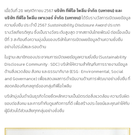
เมื่อวันที่ 28 พฤศจิกายน 2567
บริษัท
ทีพีไอ
โพลีน
จำกัด
(
มหาชน
)
และ
บริษัท
ทีพีไอ
โพลีน
เพาเวอร์
จำกัด
(
มหาชน
)
ได้รับรางวัลการเปิดเผยข้อมูล
ความยั่งยืน ประจำปี 2567
Sustainability Disclosure Award
ประเภท
รางวัลเกียรติคุณ ซึ่งเป็นรางวัลระดับสูงสุด จากสถาบันไทยพัฒน์ ต่อเนื่องเป็น
ปีที่ 3 สะท้อนถึงความมุ่งมั่นของบริษัทในการเปิดเผยข้อมูลด้านความยั่งยืน
อย่างโปร่งใสและรอบด้าน
ในฐานะสมาชิกของ
ประชาคมการเปิดเผยข้อมูลความยั่งยืน
(Sustainability
Disclosure Community : SDC) บริษัทให้ความสำคัญกับการรายงานข้อมูล
ด้านสิ่งแวดล้อม สังคม และธรรมาภิบาล (ESG : Environmental, Social
and Governance) เพื่อแสดงผลการดำเนินงานด้านการพัฒนาอย่างยั่งยืน ที่
สอดคล้องกับกลยุทธ์ของกลุ่มทีพีไอโพลีน
บริษัทมุ่งมั่นดำเนินธุรกิจโดยยึดหลักความเป็นมิตรต่อสิ่งแวดล้อม ความรับผิด
ชอบต่อสังคม และการกำกับดูแลกิจการที่ดี เพื่อสร้างประโยชน์และคุณค่าให้กับ
ผู้มีส่วนได้ส่วนเสียทุกกลุ่มอย่างยั่งยืน