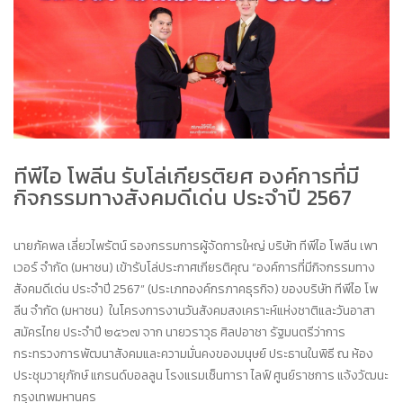
ทีพีไอ โพลีน รับโล่เกียรติยศ องค์การที่มี
กิจกรรมทางสังคมดีเด่น ประจำปี 2567
นายภัคพล เลี่ยวไพรัตน์ รองกรรมการผู้จัดการใหญ่ บริษัท ทีพีไอ โพลีน เพา
เวอร์ จำกัด (มหาชน) เข้ารับโล่ประกาศเกียรติคุณ “องค์การที่มีกิจกรรมทาง
สังคมดีเด่น ประจำปี 2567” (ประเภทองค์กรภาคธุรกิจ) ของบริษัท ทีพีไอ โพ
ลีน จำกัด (มหาชน) ในโครงการงานวันสังคมสงเคราะห์แห่งชาติและวันอาสา
สมัครไทย ประจำปี ๒๕๖๗ จาก นายวราวุธ ศิลปอาชา รัฐมนตรีว่าการ
กระทรวงการพัฒนาสังคมและความมั่นคงของมนุษย์ ประธานในพิธี ณ ห้อง
ประชุมวายุภักษ์ แกรนด์บอลลูน โรงแรมเซ็นทารา ไลฟ์ ศูนย์ราชการ แจ้งวัฒนะ
กรุงเทพมหานคร