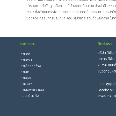
สำรวจการกำกับดูแลกิจการบริษัทจดทะเบียนไทย ประจำปี 2567 (C
2567 ซึ่งดำเนินการโดยสมาคมส่งเสริมสถาบันกรรมการบริษัทไท
ของคณะกรรมการบริษัทและคณะผู้บริหาร รวมทั้งพนักงาน ในการ
ประเภทงาน
ติดต่อเรา
บริษัท ทีพีไ
งานก่อ
อาคาร ทีพีไอ
งานฉาบ
26/56 ถนนจั
งานโครงสร้าง
แขวงทุ่งมหา
งานเท
งานซ่อม
Line:
@tpip
งาน DIY
งานเฉพาะเจาะจง
Facebook:
คอนกรีตแห้ง
Youtube:
T