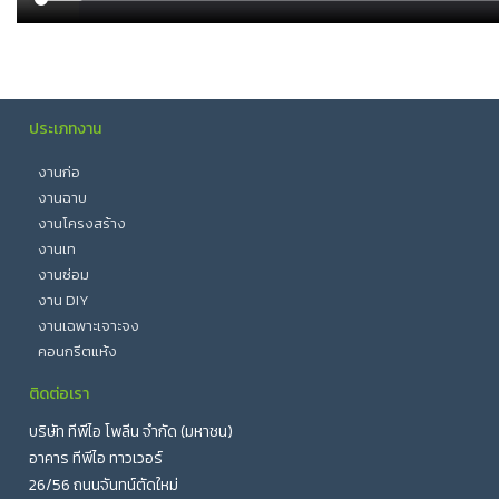
ประเภทงาน
งานก่อ
งานฉาบ
งานโครงสร้าง
งานเท
งานซ่อม
งาน DIY
งานเฉพาะเจาะจง
คอนกรีตแห้ง
ติดต่อเรา
บริษัท ทีพีไอ โพลีน จำกัด (มหาชน)
อาคาร ทีพีไอ ทาวเวอร์
26/56 ถนนจันทน์ตัดใหม่