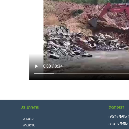
ประเภทงาน
ติดต่อเรา
บริษัท ทีพีไ
งานก่อ
อาคาร ทีพีไอ
งานฉาบ