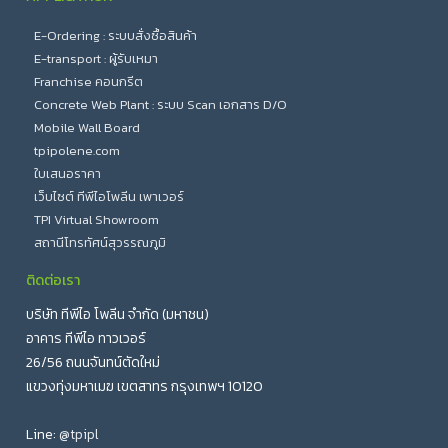
E-Ordering : ระบบสั่งซื้อสินค้า
E-transport : ผู้รับเหมา
Franchise คอนกรีต
Concrete Web Plant : ระบบ Scan เอกสาร D/O
Mobile Wall Board
tpipolene.com
ใบเสนอราคา
เว็บไซต์ ทีพีไอโพลีน เพาเวอร์
TPI Virtual Showroom
สถานีโทรทัศน์สุวรรณภูมิ
ติดต่อเรา
บริษัท ทีพีไอ โพลีน จำกัด (มหาชน)
อาคาร ทีพีไอ ทาวเวอร์
26/56 ถนนจันทน์ตัดใหม่
แขวงทุ่งมหาเมฆ เขตสาทร กรุงเทพฯ 10120
Line:
@tpipl