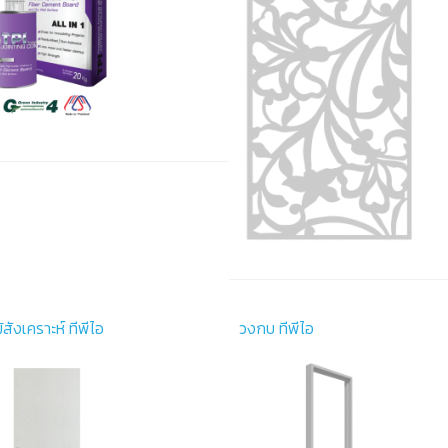
้สังเคราะห์ ทีพีไอ
วงกบ ทีพีไอ