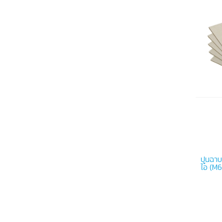
ปูนฉาบ
ไอ (M