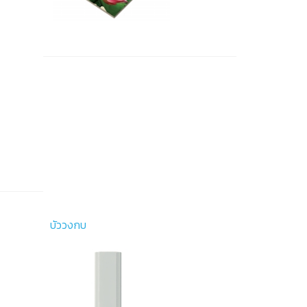
บัววงกบ