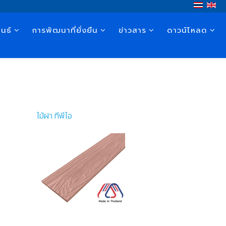
นธ์
การพัฒนาที่ยั่งยืน
ข่าวสาร
ดาวน์โหลด
ไม้ฝา ทีพีไอ