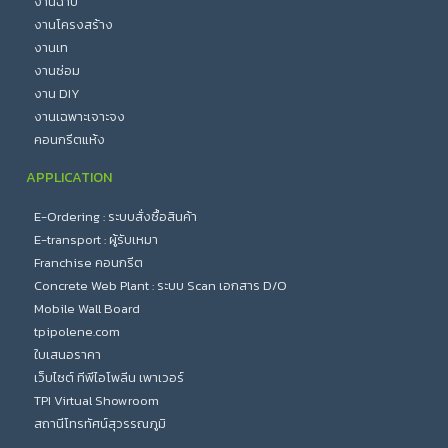
งานฉาบ
งานโครงสร้าง
งานเท
งานซ่อม
งาน DIY
งานเฉพาะเจาะจง
คอนกรีตแห้ง
APPLICATION
E-Ordering : ระบบสั่งซื้อสินค้า
E-transport : ผู้รับเหมา
Franchise คอนกรีต
Concrete Web Plant : ระบบ Scan เอกสาร D/O
Mobile Wall Board
tpipolene.com
ใบเสนอราคา
เว็บไซต์ ทีพีไอโพลีน เพาเวอร์
TPI Virtual Showroom
สถานีโทรทัศน์สุวรรณภูมิ