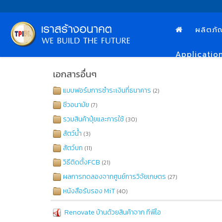
ผลิตภั
Applicatio
เอกสารอื่นๆ
แบบฟอร์มการชำระเงินที่ธนาคาร
(2)
ชีวอนามัย
(7)
รวมสินค้าปุ๋ยและการใช้
(30)
สัตว์น้ำ
(3)
สัตว์บก
(11)
วิธีติดตั้งFCB
(21)
ผลการทดลองจากศูนย์การวิจัยเกษตร
(27)
หนังสือรับรอง MiT
(40)
Renovate บ้านด้วยสินค้าจาก ทีพีไอ