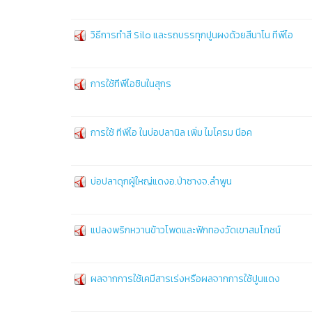
วิธีการทำสี Silo และรถบรรทุกปูนผงด้วยสีนาโน ทีพีไอ
การใช้ทีพีไอซินในสุกร
การใช้ ทีพีไอ ในบ่อปลานิล เพิ่ม ไมโครม นีอค
บ่อปลาดุกผู้ใหญ่แดงอ.ป่าซางจ.ลำพูน
แปลงพริกหวานข้าวโพดและฟักทองวัดเขาสมโภชน์
ผลจากการใช้เคมีสารเร่งหรือผลจากการใช้ปูนแดง