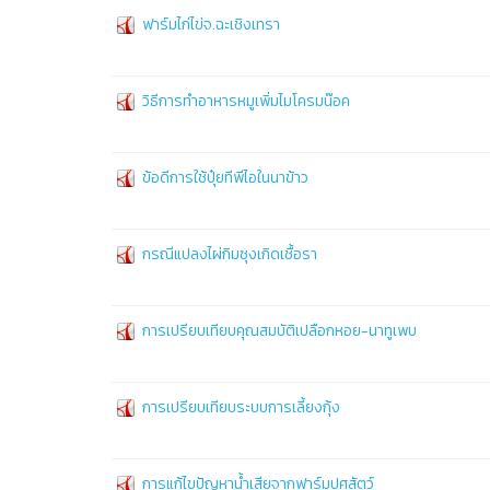
ฟาร์มไก่ไข่จ.ฉะเชิงเทรา
วิธีการทำอาหารหมูเพิ่มไมโครมน๊อค
ข้อดีการใช้ปุ๋ยทีพีไอในนาข้าว
กรณีแปลงไผ่กิมซุงเกิดเชื้อรา
การเปรียบเทียบคุณสมบัติเปลือกหอย-นาทูเพบ
การเปรียบเทียบระบบการเลี้ยงกุ้ง
การแก้ไขปัญหาน้ำเสียจากฟาร์มปศุสัตว์