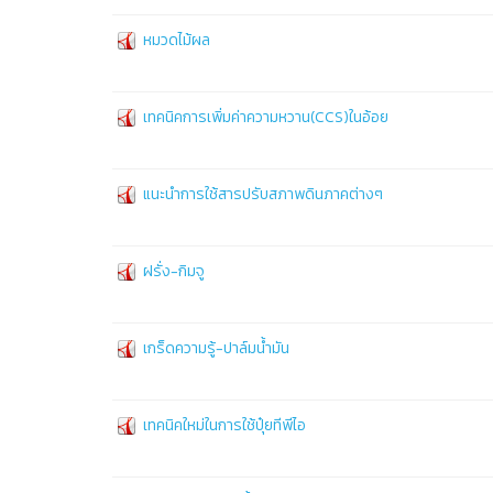
หมวดไม้ผล
เทคนิคการเพิ่มค่าความหวาน(CCS)ในอ้อย
แนะนำการใช้สารปรับสภาพดินภาคต่างๆ
ฝรั่ง-กิมจู
เกร็ดความรู้-ปาล์มน้ำมัน
เทคนิคใหม่ในการใช้ปุ๋ยทีพีไอ