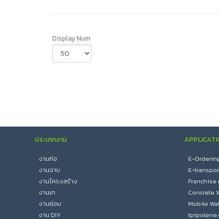
Display Num
ประเภทงาน
APPLICATI
งานก่อ
E-Ordering :
งานฉาบ
E-transport 
งานโครงสร้าง
Franchise
งานเท
Concrete W
งานซ่อม
Mobile Wal
งาน DIY
tpipolene