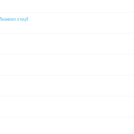
เดือนฝอยจ.ราชบุรี