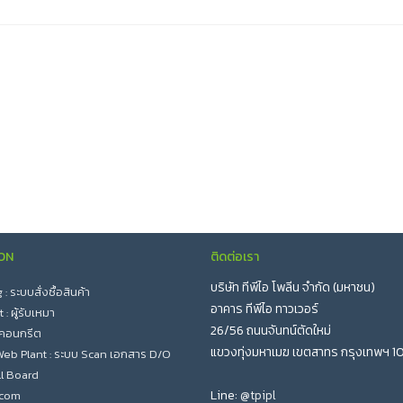
ON
ติดต่อเรา
บริษัท ทีพีไอ โพลีน จำกัด (มหาชน)
 ระบบสั่งซื้อสินค้า
อาคาร ทีพีไอ ทาวเวอร์
: ผู้รับเหมา
26/56 ถนนจันทน์ตัดใหม่
 คอนกรีต
แขวงทุ่งมหาเมฆ เขตสาทร กรุงเทพฯ 1
eb Plant : ระบบ Scan เอกสาร D/O
l Board
Line:
@tpipl
.com