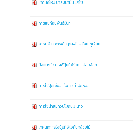
เทคนิคใหม่ ปาล์มน้ำมัน แก้ไข
การแช่ท่อนพันธุ์มันฯ
สารปรับสภาพดิน pH-11 พลัสในทุเรียน
ข้อแนะนำการใช้ปุ๋ยทีพีไอในแปลงอ้อย
การใช้ปุ๋ยเขียว-ในการทำปุ๋ยหมัก
การใช้น้ำส้มควันไม้กับมะนาว
เทคนิคการใช้ปุ๋ยทีพีไอกับกล้วยไม้