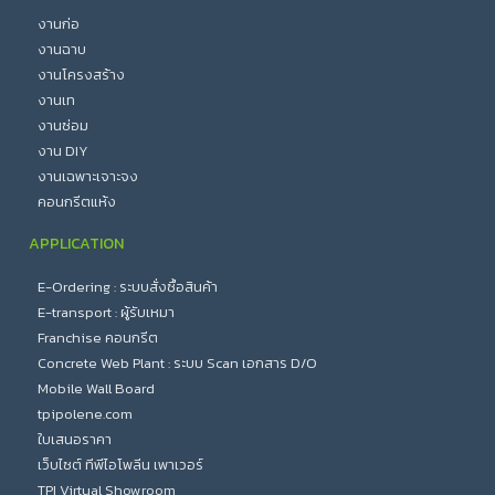
งานก่อ
งานฉาบ
งานโครงสร้าง
งานเท
งานซ่อม
งาน DIY
งานเฉพาะเจาะจง
คอนกรีตแห้ง
APPLICATION
E-Ordering : ระบบสั่งซื้อสินค้า
E-transport : ผู้รับเหมา
Franchise คอนกรีต
Concrete Web Plant : ระบบ Scan เอกสาร D/O
Mobile Wall Board
tpipolene.com
ใบเสนอราคา
เว็บไซต์ ทีพีไอโพลีน เพาเวอร์
TPI Virtual Showroom