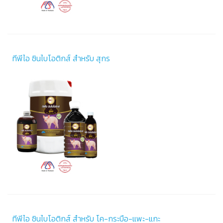
ทีพีไอ ซินไบโอติกส์ สำหรับ สุกร
ทีพีไอ ซินไบโอติกส์ สำหรับ โค-กระบือ-แพะ-แกะ