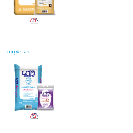
นาทู พิกเลท