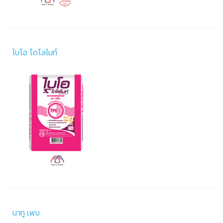
ไบโอ โดโลไมท์
นาทู เพบ