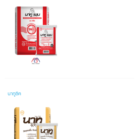
นาทูชิค