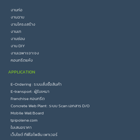
งานก่อ
งานฉาบ
งานโครงสร้าง
งานเท
งานซ่อม
งาน DIY
งานเฉพาะเจาะจง
คอนกรีตแห้ง
APPLICATION
E-Ordering : ระบบสั่งซื้อสินค้า
E-transport : ผู้รับเหมา
Franchise คอนกรีต
Concrete Web Plant : ระบบ Scan เอกสาร D/O
Mobile Wall Board
tpipolene.com
ใบเสนอราคา
เว็บไซต์ ทีพีไอโพลีน เพาเวอร์