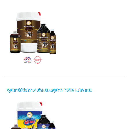
จุลินทรีย์ชีวภาพ สำหรับปศุสัตว์ ทีพีไอ ไบโอ แซน