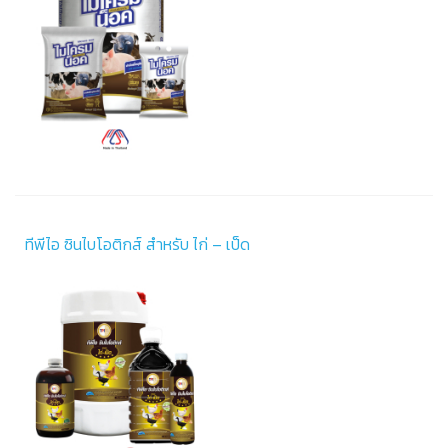
ทีพีไอ ซินไบโอติกส์ สำหรับ ไก่ – เป็ด