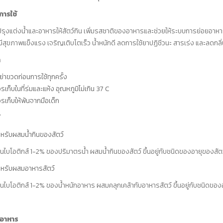
ารใช้
ต่งน้ำและอาหารให้สัตว์กิน เพิ่มรสชาติของอาหารและช่วยให้ระบบการย่อยอาหารขอ
์มีสุขภาพแข็งแรง เจริญเติบโตเร็ว น้ำหนักดี ลดการใช้ยาปฏิชีวนะ สารเร่ง และลดกลิ
ำ
ย่าขวดก่อนการใช้ทุกครั้ง
รเก็บในที่ร่มและแห้ง อุณหภูมิไม่เกิน 37 C
รเก็บให้พ้นจากมือเด็ก
หรับผสมน้ำกินของสัตว์
 ซินไบโอติกส์ 1-2% ของปริมาตรน้ำ ผสมน้ำกินของสัตว์ ขึ้นอยู่กับชนิดของอายุของสัตว
หรับผสมอาหารสัตว์
 ซินไบโอติกส์ 1-2% ของน้ำหนักอาหาร ผสมคลุกเคล้ากับอาหารสัตว์ ขึ้นอยู่กับชนิดของ
งอาหาร