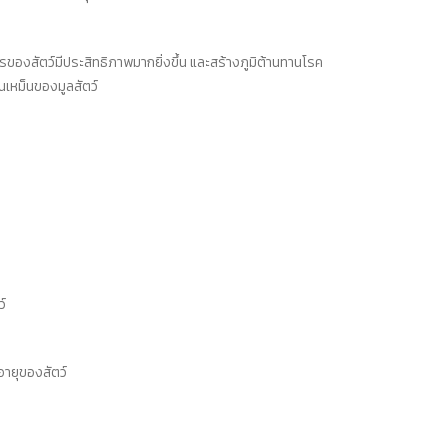
งสัตว์มีประสิทธิภาพมากยิ่งขึ้น และสร้างภูมิต้านทานโรค
่นเหม็นของมูลสัตว์
์
อายุของสัตว์