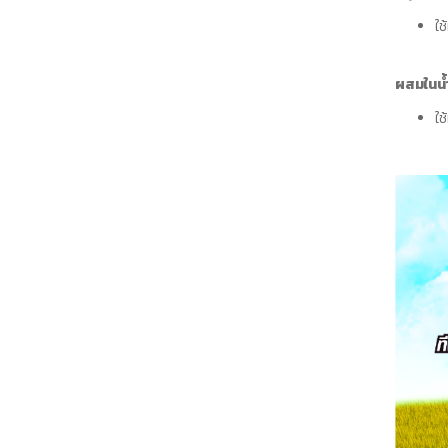
ใช
ผสมในน้
ใช