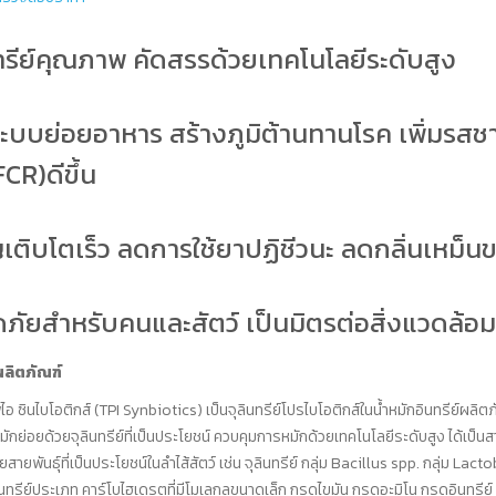
ทรีย์คุณภาพ คัดสรรด้วยเทคโนโลยีระดับสูง
ระบบย่อยอาหาร สร้างภูมิต้านทานโรค เพิ่มรส
FCR)ดีขึ้น
เติบโตเร็ว ลดการใช้ยาปฏิชีวนะ ลดกลิ่นเหม็นข
ภัยสำหรับคนและสัตว์ เป็นมิตรต่อสิ่งแวดล้อม
ลิตภัณฑ์
ีไอ ซินไบโอติกส์ (TPI Synbiotics) เป็นจุลินทรีย์โปรไบโอติกส์ในน้ำหมักอินทรีย์ผล
ักย่อยด้วยจุลินทรีย์ที่เป็นประโยชน์ ควบคุมการหมักด้วยเทคโนโลยีระดับสูง ได้เป็น
ายพันธุ์ที่เป็นประโยชน์ในลำไส้สัตว์ เช่น จุลินทรีย์ กลุ่ม Bacillus spp. กลุ่ม Lac
ทรีย์ประเภท คาร์โบไฮเดรตที่มีโมเลกุลขนาดเล็ก กรดไขมัน กรดอะมิโน กรดอินทรีย์ 