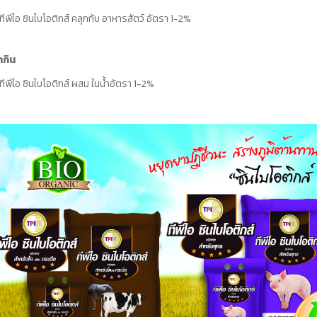
้ทีพีไอ ซินไบโอติกส์ คลุกกับ อาหารสัตว์ อัตรา 1-2%
ำกิน
้ทีพีไอ ซินไบโอติกส์ ผสม ในน้ำอัตรา 1-2%