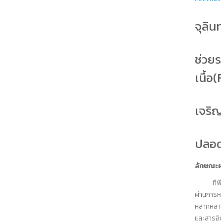
จุลิน
ช่วย
เนื้อ(
เจริญ
ปลอด
ลักษณะผ
ทีพ
ผ่านการหม
หลากหลายส
และสารอิน