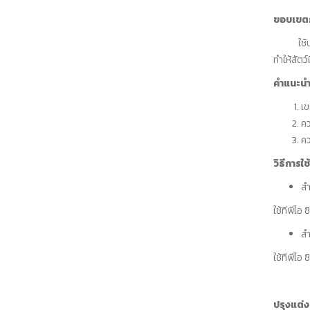
ขอบเขตก
ใช้ปรุงแ
ทำให้สัตว
คำแนะน
เข
คว
คว
วิธีการใช้
สำ
ใช้ทีพีไอ
สำ
ใช้ทีพีไอ
ปรุงแต่