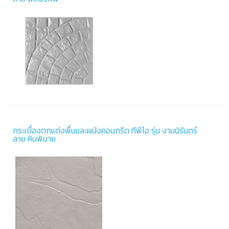
กระเบื้องตกแต่งพื้นและผนังคอนกรีต ทีพีไอ รุ่น งามนิรันดร์
ลาย หินพิมาย