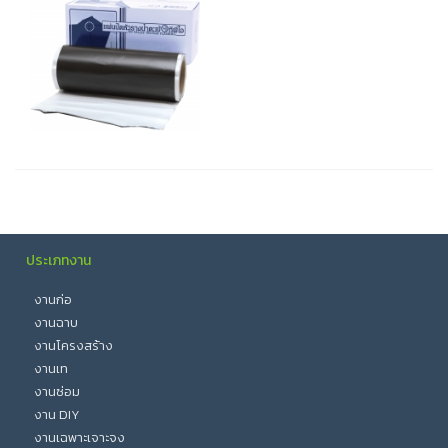
ประเภทงาน
งานก่อ
งานฉาบ
งานโครงสร้าง
งานเท
งานซ่อม
งาน DIY
งานเฉพาะเจาะจง