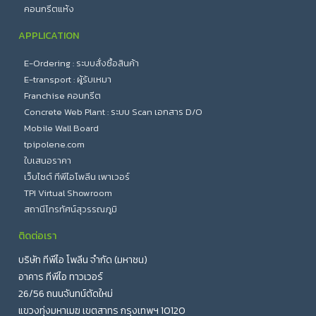
คอนกรีตแห้ง
APPLICATION
E-Ordering : ระบบสั่งซื้อสินค้า
E-transport : ผู้รับเหมา
Franchise คอนกรีต
Concrete Web Plant : ระบบ Scan เอกสาร D/O
Mobile Wall Board
tpipolene.com
ใบเสนอราคา
เว็บไซต์ ทีพีไอโพลีน เพาเวอร์
TPI Virtual Showroom
สถานีโทรทัศน์สุวรรณภูมิ
ติดต่อเรา
บริษัท ทีพีไอ โพลีน จำกัด (มหาชน)
อาคาร ทีพีไอ ทาวเวอร์
26/56 ถนนจันทน์ตัดใหม่
แขวงทุ่งมหาเมฆ เขตสาทร กรุงเทพฯ 10120