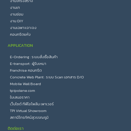
งานโครงสร้าง
งานเท
งานซ่อม
งาน DIY
งานเฉพาะเจาะจง
คอนกรีตแห้ง
APPLICATION
E-Ordering : ระบบสั่งซื้อสินค้า
E-transport : ผู้รับเหมา
Franchise คอนกรีต
Concrete Web Plant : ระบบ Scan เอกสาร D/O
Mobile Wall Board
tpipolene.com
ใบเสนอราคา
เว็บไซต์ ทีพีไอโพลีน เพาเวอร์
TPI Virtual Showroom
สถานีโทรทัศน์สุวรรณภูมิ
ติดต่อเรา