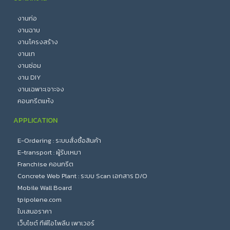
งานก่อ
งานฉาบ
งานโครงสร้าง
งานเท
งานซ่อม
งาน DIY
งานเฉพาะเจาะจง
คอนกรีตแห้ง
APPLICATION
E-Ordering : ระบบสั่งซื้อสินค้า
E-transport : ผู้รับเหมา
Franchise คอนกรีต
Concrete Web Plant : ระบบ Scan เอกสาร D/O
Mobile Wall Board
tpipolene.com
ใบเสนอราคา
เว็บไซต์ ทีพีไอโพลีน เพาเวอร์