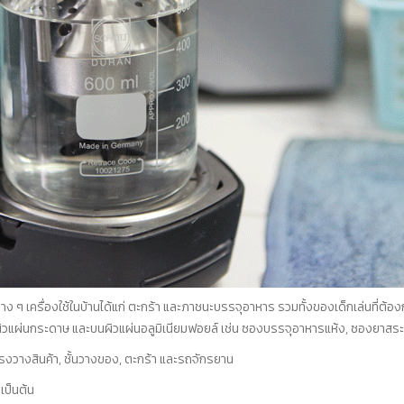
 ๆ เครื่องใช้ในบ้านได้แก่ ตะกร้า และภาชนะบรรจุอาหาร รวมทั้งของเด็กเล่นที่ต้องกา
ผิวแผ่นกระดาษ และบนผิวแผ่นอลูมิเนียมฟอยล์ เช่น ซองบรรจุอาหารแห้ง, ซองยาสระ
รงวางสินค้า, ชั้นวางของ, ตะกร้า และรถจักรยาน
เป็นต้น