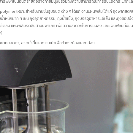
ีสารพิษที่เป็นอันตรายต่อร่างกายมนุษย์รวมถึงความสามารถในการรับแรงกระแทกและมี
er เหมาะสำหรับงานขึ้นรูปชนิด ต่าง ๆ ได้แก่ งานแผ่นฟิล์ม ได้แก่ ถุงพลาสติกชนิดต
บน้ำหนักมาก ๆ เช่น ถุงอุตสาหกรรม, ถุงน้ำแข็ง, ถุงบรรจุอาหารแช่เย็น และถุงช้อปป
้ำอัดลม แผ่นฟิล์มรัดสินค้าบนพาเลท เพื่อความสะดวกในการขนส่ง และแผ่นฟิล์มที่มีขน
e)
ขวดยาหยอดตา, ขวดน้ำดื่มและงานเป่าเพื่อทำกระป๋องและกล่อง