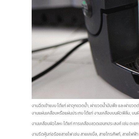
งานฉีดเข้าแบบ ได้แก่ ฝาจุกขวดน้ำ, ฝาขวดน้ำมันพืช และฝาขวดต่าง
งานแผ่นเคลือบหรือแผ่นประกบ ได้แก่ งานเคลือบบนผิวฟิล์ม, บน
งานเคลือบผิวโลหะ ได้แก่ การเคลือบลวดเอนกประสงค์ เช่น ตะแก
งานรีดหุ้มท่อร้อยสายไฟ เช่น สายเคเบิ้ล, สายโทรศัพท์, สายไฟฟ้า 