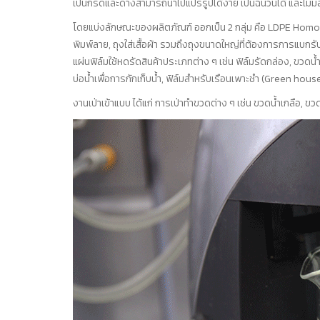
เป็นกรดและด่างสามารถนำไปแปรรูปได้ง่าย เป็นฉนวนได้ และไม่ม
โดยแบ่งลักษณะของผลิตภัณฑ์ ออกเป็น 2 กลุ่ม คือ LDPE Homopolym
พิมพ์ลาย, ถุงใส่เสื้อผ้า รวมถึงถุงขนาดใหญ่ที่ต้องการการแบกรั
แผ่นฟิล์มใช้หดรัดสินค้าประเภทต่าง ๆ เช่น ฟิล์มรัดกล่อง, ขวดน
บ่อน้ำเพื่อการกักเก็บน้ำ, ฟิล์มสำหรับเรือนเพาะชำ (Green hous
งานเป่าเข้าแบบ ได้แก่ การเป่าทำขวดต่าง ๆ เช่น ขวดน้ำเกลือ, 