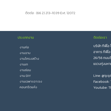
ติดต่อ : (66 2) 213-1039 Ext. 12072
ประเภทงาน
ติดต่อเรา
บริษัท ทีพีไ
งานก่อ
อาคาร ทีพีไอ
งานฉาบ
26/56 ถนนจั
งานโครงสร้าง
แขวงทุ่งมหา
งานเท
งานซ่อม
Line:
@tpip
งาน DIY
งานเฉพาะเจาะจง
Facebook:
คอนกรีตแห้ง
Youtube:
T