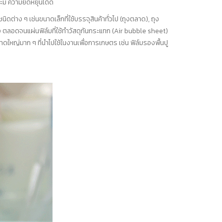
 ความยืดหยุ่นได้ดี
่าง ๆ เช่นขนาดเล็กที่ใช้บรรจุสินค้าทั่วไป (ถุงตลาด), ถุง
ิ้ง ตลอดจนแผ่นฟิล์มที่ใช้ทำวัสดุกันกระแทก (Air bubble sheet)
าดใหญ่มาก ๆ ที่นำไปใช้ในงานเพื่อการเกษตร เช่น ฟิล์มรองพื้นปู