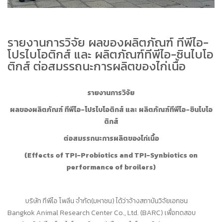
รายงานการวิจัย ผลของผลิตภัณฑ์ ทีพีไอ-
โปรไบโอติกส์ และ ผลิตภัณฑ์ทีพีไอ-ซินไบโอ
ติกส์ ต่อสมรรถนะการผลิตของไก่เนื้อ
รายงานการวิจัย
ผลของผลิตภัณฑ์ ทีพีไอ-โปรไบโอติกส์ และ ผลิตภัณฑ์ทีพีไอ-ซินไบโอ
ติกส์
ต่อสมรรถนะการ
ผลิต
ของไก่เนื้อ
(Effects of TPI-Probiotics and TPI-Synbiotics on
performance of broilers)
บริษัท ทีพีไอ โพลีน จำกัด(มหาชน) ได้ว่าจ้างสถาบันวิจัยเอกชน
Bangkok Animal Research Center Co., Ltd. (BARC) เพื่อทดสอบ