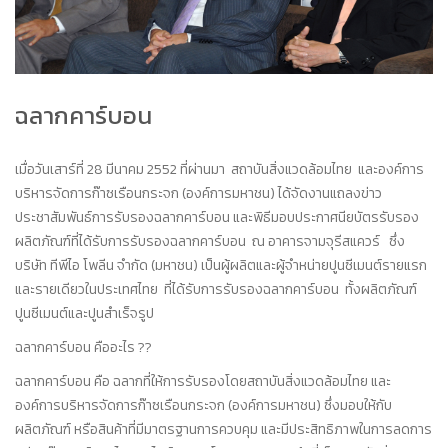
ฉลากคาร์บอน
เมื่อวันเสาร์ที่ 28 มีนาคม 2552 ที่ผ่านมา สถาบันสิ่งแวดล้อมไทย และองค์การ
บริหารจัดการก๊าซเรือนกระจก (องค์การมหาชน) ได้จัดงานแถลงข่าว
ประชาสัมพันธ์การรับรองฉลากคาร์บอน และพิธีมอบประกาศนียบัตรรับรอง
ผลิตภัณฑ์ที่ได้รับการรับรองฉลากคาร์บอน ณ อาคารจามจุรีสแควร์ ซึ่ง
บริษัท ทีพีไอ โพลีน จำกัด (มหาชน) เป็นผู้ผลิตและผู้จำหน่ายปูนซีเมนต์รายแรก
และรายเดียวในประเทศไทย ที่ได้รับการรับรองฉลากคาร์บอน ทั้งผลิตภัณฑ์
ปูนซีเมนต์และปูนสำเร็จรูป
ฉลากคาร์บอน คืออะไร ??
ฉลากคาร์บอน คือ ฉลากที่ให้การรับรองโดยสถาบันสิ่งแวดล้อมไทย และ
องค์การบริหารจัดการก๊าซเรือนกระจก (องค์การมหาชน) ซึ่งมอบให้กับ
ผลิตภัณฑ์ หรือสินค้าที่มีมาตรฐานการควบคุม และมีประสิทธิภาพในการลดการ