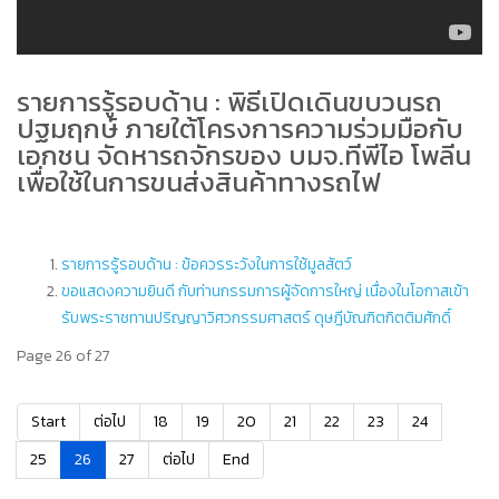
รายการรู้รอบด้าน : พิธีเปิดเดินขบวนรถ
ปฐมฤกษ์ ภายใต้โครงการความร่วมมือกับ
เอกชน จัดหารถจักรของ บมจ.ทีพีไอ โพลีน
เพื่อใช้ในการขนส่งสินค้าทางรถไฟ
รายการรู้รอบด้าน : ข้อควรระวังในการใช้มูลสัตว์
ขอแสดงความยินดี กับท่านกรรมการผู้จัดการใหญ่ เนื่องในโอกาสเข้า
รับพระราชทานปริญญาวิศวกรรมศาสตร์ ดุษฎีบัณฑิตกิตติมศักดิ์
Page 26 of 27
Start
ต่อไป
18
19
20
21
22
23
24
25
26
27
ต่อไป
End