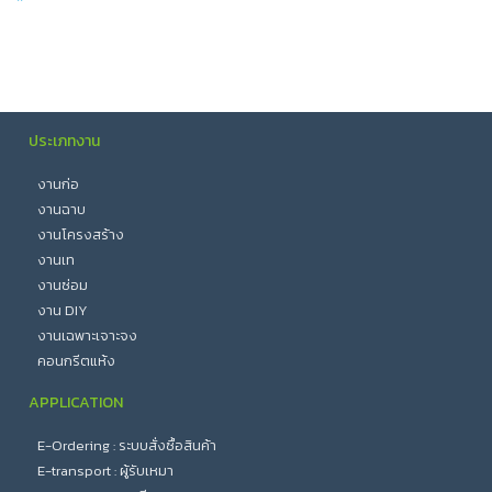
ประเภทงาน
งานก่อ
งานฉาบ
งานโครงสร้าง
งานเท
งานซ่อม
งาน DIY
งานเฉพาะเจาะจง
คอนกรีตแห้ง
APPLICATION
E-Ordering : ระบบสั่งซื้อสินค้า
E-transport : ผู้รับเหมา