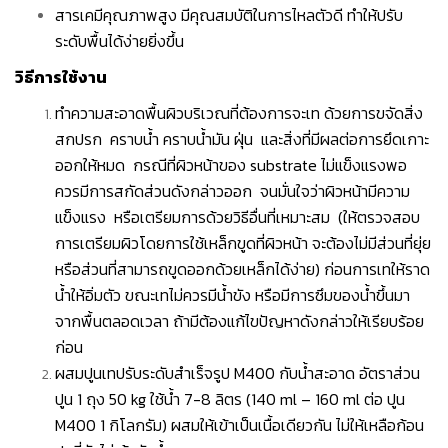
สารเคมีคุณภาพสูง มีคุณสมบัติในการไหลตัวดี ทำให้ปรับ
ระดับพื้นได้ง่ายยิ่งขึ้น
วิธีการใช้งาน
ทำความสะอาดพื้นผิวบริเวณที่ต้องการจะเท ด้วยการขจัดสิ่ง
สกปรก คราบน้ำ คราบน้ำมัน ฝุ่น และสิ่งที่มีผลต่อการยึดเกาะ
ออกให้หมด กรณีที่ผิวหน้าของ substrate ไม่แข็งแรงพอ
ควรมีการสกัดส่วนดังกล่าวออก จนมั่นใจว่าผิวหน้ามีความ
แข็งแรง หรือเตรียมการด้วยวิธีอื่นที่เหมาะสม (ให้ตรวจสอบ
การเตรียมผิวโดยการใช้เหล็กขูดที่ผิวหน้า จะต้องไม่มีส่วนที่ยุ่ย
หรือส่วนที่สามารถขูดออกด้วยเหล็กได้ง่าย) ก่อนการเทให้ราด
น้ำให้อิ่มตัว ขณะเทไม่ควรมีน้ำขัง หรือมีการซึมของน้ำขึ้นมา
จากพื้นตลอดเวลา ถ้ามีต้องแก้ไขปัญหาดังกล่าวให้เรียบร้อย
ก่อน
ผสมปูนเทปรับระดับสำเร็จรูป M400 กับน้ำสะอาด อัตราส่วน
ปูน 1 ถุง 50 kg ใช้น้ำ 7-8 ลิตร (140 ml – 160 ml ต่อ ปูน
M400 1 กิโลกรัม) ผสมให้เข้าเป็นเนื้อเดียวกัน ไม่ให้เหลือก้อน