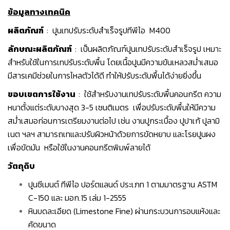
ข้อมูลทางเทคนิค
ผลิตภัณฑ์
: ปูนเทปรับระดับสำเร็จรูปทีพีไอ M400
ลักษณะผลิตภัณฑ์
: เป็นผลิตภัณฑ์ปูนเทปรับระดับสำเร็จรูป เหมาะ
สำหรับใช้ในการเทปรับระดับพื้น โดยเนื้อปูนมีความข้นเหลวสม่ำเสมอ
มีสารเคมีช่วยในการไหลตัวได้ดี ทำให้ปรับระดับพื้นได้ง่ายยิ่งขึ้น
ขอบเขตการใช้งาน
: ใช้สำหรับงานเทปรับระดับพื้นคอนกรีต ความ
หนาตั้งแต่ระดับบางสุด 3-5 เซนติเมตร เพื่อปรับระดับพื้นให้มีความ
สม่ำเสมอก่อนการเตรียมงานต่อไป เช่น งานปูกระเบื้อง ปูปาเก้ ปูลามิ
เนต ฯลฯ สามารถเทและปรับผิวหน้าด้วยการขัดหยาบ และโรยปูนผง
เพื่อขัดมัน หรือใช้ในงานคอนกรีตพิมพ์ลายได้
วัตถุดิบ
ปูนซีเมนต์ ทีพีไอ ปอร์ตแลนด์ ประเภท 1 ตามมาตรฐาน ASTM
C-150 และ มอก.15 เล่ม 1-2555
หินบดละเอียด (Limestone Fine) ผ่านกระบวนการอบแห้งและ
คัดขนาด