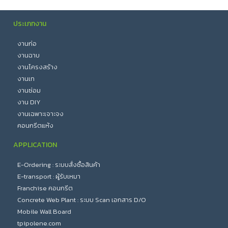
ประเภทงาน
งานก่อ
งานฉาบ
งานโครงสร้าง
งานเท
งานซ่อม
งาน DIY
งานเฉพาะเจาะจง
คอนกรีตแห้ง
APPLICATION
E-Ordering : ระบบสั่งซื้อสินค้า
E-transport : ผู้รับเหมา
Franchise คอนกรีต
Concrete Web Plant : ระบบ Scan เอกสาร D/O
Mobile Wall Board
tpipolene.com