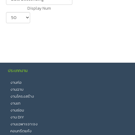
Display Num
ประเภทงาน
งานก่อ
งานฉาบ
งานโครงสร้าง
งานเท
งานซ่อม
งาน DIY
งานเฉพาะเจาะจง
คอนกรีตแห้ง