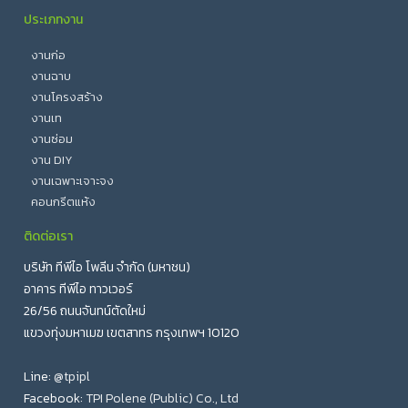
ประเภทงาน
งานก่อ
งานฉาบ
งานโครงสร้าง
งานเท
งานซ่อม
งาน DIY
งานเฉพาะเจาะจง
คอนกรีตแห้ง
ติดต่อเรา
บริษัท ทีพีไอ โพลีน จำกัด (มหาชน)
อาคาร ทีพีไอ ทาวเวอร์
26/56 ถนนจันทน์ตัดใหม่
แขวงทุ่งมหาเมฆ เขตสาทร กรุงเทพฯ 10120
Line:
@tpipl
Facebook:
TPI Polene (Public) Co., Ltd