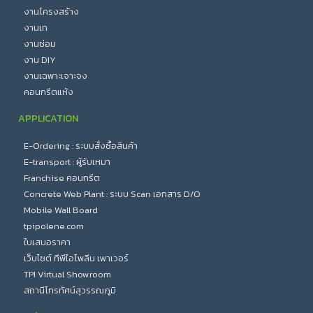
งานโครงสร้าง
งานเท
งานซ่อม
งาน DIY
งานเฉพาะเจาะจง
คอนกรีตแห้ง
APPLICATION
E-Ordering : ระบบสั่งซื้อสินค้า
E-transport : ผู้รับเหมา
Franchise คอนกรีต
Concrete Web Plant : ระบบ Scan เอกสาร D/O
Mobile Wall Board
tpipolene.com
ใบเสนอราคา
เว็บไซต์ ทีพีไอโพลีน เพาเวอร์
TPI Virtual Showroom
สถานีโทรทัศน์สุวรรณภูมิ