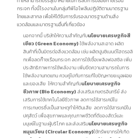
ทำให้สามารถบรรลุเป้าหมายในการลดการปล่อยก๊าซเรือน
กระจก ทั้งนี้โรงงานในกลุ่มทีพีไอโพลีนปฏิบัติตามมาตรฐาน
ไทยและสากล เพื่อให้ได้รับการรับรองมาตรฐานด้านสิ่ง
แวดล้อมและมาตรฐานอื่นที่เกี่ยวข้อง
นอกจากนี้ บริษัทให้ความสำคัญกับ
นโยบายเศรษฐกิจสี
เขียว (
Green Economy)
ใช้พลังงานสะอาด ผลิต
สินค้าที่เป็นมิตรต่อสิ่งแวดล้อม เช่น ผลิตปูนซิเมนต์ไฮดรอลิ
กเพื่อลดก๊าซเรือนกระจก ลดการใช้เชื้อเพลิงฟอสซิล เพิ่ม
ประสิทธิภาพการใช้พลังงาน เพิ่มขีดความสามารถในการ
ใช้พลังงานทดแทน ควบคู่ไปกับการแก้ไขปัญหาขยะมูลฝอย
และของเสีย ให้ความสำคัญกับ
นโยบายเศรษฐกิจ
ชีวภาพ (
Bio Economy)
ส่งเสริมเกษตรอินทรีย์ ส่ง
เสริมการใช้เทคโนโลยีชีวภาพ ลดการใช้สารเคมีใน
การเกษตรซึ่งเป็นสาเหตุทำให้ดินเสีย ลดการใช้สารเคมีใน
ปศุสัตว์ เพื่อสุขภาพและคุณภาพชีวิตที่ดีของสัตว์และ
มนุษย์ในฐานะผู้บริโภค และส่งเสริม
นโยบายเศรษฐกิจ
หมุนเวียน
(Circular Economy)
ใช้ทรัพยากรให้เกิด