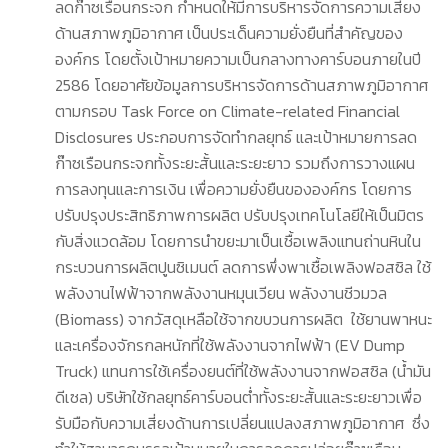
ลดก๊าซเรือนกระจก กำหนดให้มีการบริหารจัดการความเสี่ยง
ด้านสภาพภูมิอากาศ เป็นประเด็นความยั่งยืนที่สำคัญของ
องค์กร โดยตั้งเป้าหมายความเป็นกลางทางคาร์บอนภายในปี
2586 โดยอาศัยข้อมูลการบริหารจัดการด้านสภาพภูมิอากาศ
ตามกรอบ Task Force on Climate-related Financial
Disclosures ประกอบการจัดทำกลยุทธ์ และเป้าหมายการลด
ก๊าซเรือนกระจกทั้งระยะสั้นและระยะยาว รวมถึงการวางแผน
การลงทุนและการเงิน เพื่อความยั่งยืนขององค์กร โดยการ
ปรับปรุงประสิทธิภาพการผลิต ปรับปรุงเทคโนโลยีให้เป็นมิตร
กับสิ่งแวดล้อม โดยการนำขยะมาเป็นเชื้อเพลิงแทนถ่านหินใน
กระบวนการผลิตปูนซิเมนต์ ลดการพึ่งพาเชื้อเพลิงฟอสซิล ใช้
พลังงานไฟฟ้าจากพลังงานหมุนเวียน พลังงานชีวมวล
(Biomass) จากวัสดุเหลือใช้จากขบวนการผลิต ใช้ยานพาหนะ
และเครื่องจักรกลหนักที่ใช้พลังงานจากไฟฟ้า (EV Dump
Truck) แทนการใช้เครื่องยนต์ที่ใช้พลังงานจากฟอสซิล (น้ำมัน
ดีเซล) บริษัทใช้กลยุทธ์คาร์บอนต่ำทั้งระยะสั้นและระยะยาวเพื่อ
รับมือกับความเสี่ยงด้านการเปลี่ยนแปลงสภาพภูมิอากาศ ซึ่ง