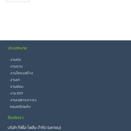
ประเภทงาน
งานก่อ
งานฉาบ
งานโครงสร้าง
งานเท
งานซ่อม
งาน DIY
งานเฉพาะเจาะจง
คอนกรีตแห้ง
ติดต่อเรา
บริษัท ทีพีไอ โพลีน จำกัด (มหาชน)