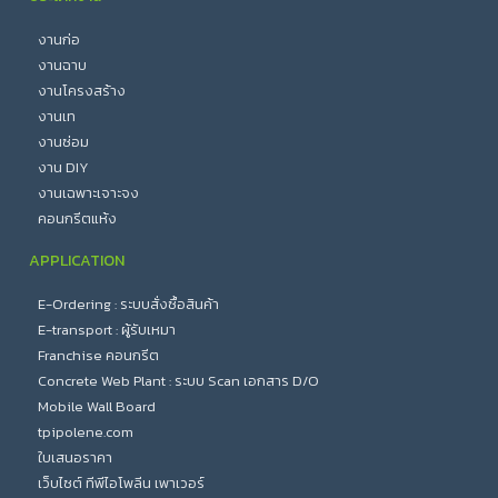
งานก่อ
งานฉาบ
งานโครงสร้าง
งานเท
งานซ่อม
งาน DIY
งานเฉพาะเจาะจง
คอนกรีตแห้ง
APPLICATION
E-Ordering : ระบบสั่งซื้อสินค้า
E-transport : ผู้รับเหมา
Franchise คอนกรีต
Concrete Web Plant : ระบบ Scan เอกสาร D/O
Mobile Wall Board
tpipolene.com
ใบเสนอราคา
เว็บไซต์ ทีพีไอโพลีน เพาเวอร์