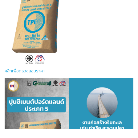
อุตสาหกรรม
(TYPICAL
ASTM C 150
มอก. 15-2562
AVERAGE
TYPE I
ประเภทหนึ่ง
VALUES)
สูงสุดร้อย
มักเนเซียมออกไซด์ (MgO)
6.0
6.0
1.2
ปูนซีเมนต์ปอร์ตแลนด์ประเภท 3 ตราทีพีไอ (สีดำ) เป็น
ละ
ปูนซีเมนต์ปอร์ตแลนด์ที่ให้กำลังอัดเร็วในระยะเวลาสั้น
ซัลเฟอร์ไตรออกไซด์ (SO3)
(HIGH EARLY STRENGHT PORTLAND CEMENT) ผลิต
ขึ้นโดยให้คุณภาพของปูนซีเมนต์มีคุณสมบัติถูกต้องเป็นไป
เมื่อมี 3 CaO. Al2O3 ร้อย
สูงสุดร้อย
3.0
3.0
-
ตามเกณฑ์ที่กำหนด ในมาตรฐานอุตสาหกรรมปูนซีเมนต์
คลิกเพื่อตรวจสอบราคา
ละ 8 หรือน้อยกว่า
ละ
ปอร์ตแลนด์
มอก. 15-2562
ประเภทสาม และมาตรฐาน
เมื่อมี 3 CaO. Al2O3 น้อย
สูงสุดร้อย
อเมริกัน ASTM C-150 TYPE 3
3.5
3.5
2.5
กว่าร้อยละ 8
ละ
ปูนซีเมนต์ปอร์ตแลนด์ประเภท 3 ตราทีพีไอ (สีดำ) เหมาะที่จะ
นำไปใช้กับงานคอนกรีตที่ต้องการให้รับน้ำหนักและถอด
การสูญเสียน้ำหนักเนื่องจาก
สูงสุดร้อย
การเผา (Loss on
3.0
3.0
1.1
แบบได้รวดเร็ว ใช้ทำผลิตภัณฑ์คอนกรีตอัดแรงทุกประเภท
ละ
lgnition)
เช่น เสาเข็ม แผ่นพื้น คาน เสาไฟฟ้า ฯลฯ
กากที่ไม่ละลายในกรดด่าง
สูงสุดร้อย
0.75
0.75
0.30