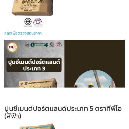
ปูนซีเมนต์ปอร์ตแลนด์ประเภท 1 ตราทีพีไอ (สีแดง) เป็น
ปูนซีเมนต์ปอร์ตแลนด์ ประเภท 1 (ORDINARY PORTLAND
CEMENT TYPE 1) ผลิตขึ้นโดยให้คุณภาพของปูนซีเมนต์มี
คุณสมบัติถูกต้องเป็นไปตามเกณฑ์ที่กำหนด ในมาตรฐาน
อุตสาหกรรมปูนซีเมนต์ปอร์ตแลนด์ มอก. 15-2562 ประเภท
คลิกเพื่อตรวจสอบราคา
หนึ่ง และมาตรฐานอเมริกัน ASTM C-150 TYPE 1
ปูนซีเมนต์ปอร์ตแลนด์ประเภท 1 ตราทีพีไอ (สีแดง) เหมาะที่
จะนำไปใช้กับงานก่อสร้างงานคอนกรีตที่ต้องการกำลังอัด
สูง และงานคอนกรีตทั่วไป เช่น งานอาคาร
คอนกรีตเสริมเหล็กทุกชนิด สะพาน ถนน สนามบิน และ
ผลิตภัณฑ์คอนกรีตอัดแรงประเภทต่างๆ
ปูนปอร์ตแลนด์ประเภทหนึ่ง
ปูนซีเมนต์ปอร์ตแลนด์ประเภท 5 ตราทีพีไอ
(สีฟ้า)
ตามมาตรฐาน
ปูนซีเมนต์ทีพี
ตาม
เกณฑ์กำหนดคุณสมบัติทางเคมี
ผลิตภัณฑ์
ไอ (สีแดง)
มาตรฐาน