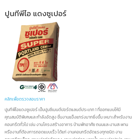
(Insoluble Residue)
ละ
ปูนทีพีไอ แดงซูเปอร์
เกณฑ์กำหนดคุณสมบัติทางฟิสิกส์
เกณฑ์กำหนดคุณสมบัติทางเคมี
1. ความละเอียด (Fineness)
พื้นผิวจำเพาะ (Specific
Surface) ตารางเซนติเมตร
ต่อกรัม
สูงสุด
มักเนเซียมออกไซด์ (MgO)
ปูนซีเมนต์ปอร์ตแลนด์ประเภท 5 ตราทีพีไอ (สีฟ้า) เป็น
ร้อยละ
ทดสอบด้วย แอร์เพอมีอะบิลิ
ปูนซีเมนต์ปอร์ตแลนด์ที่มีความต้านทานต่อซัลเฟตสูง
ตี (Air Permeability Test
ซัลเฟอร์ไตรออกไซด์ (SO3)
v
Blaine)
(SULPHATE RESISTANT CEMENT) ผลิตขึ้นโดยให้
คุณภาพของปูนซีเมนต์มีคุณสมบัติถูกต้องเป็นไปตามเกณฑ์
คลิกเพื่อตรวจสอบราคา
สูงสุด
ค่าเฉลี่ยต่ำสุด ตาราง
เมื่อมี 3 CaO. Al2O3 ร้อยละ 8 หรือน้อยกว่า
ที่กำหนด ในมาตรฐานอุตสาหกรรมปูนซีเมนต์ปอร์ตแลนด์
2800
2800
3500
ร้อยละ
เซนติเมตรต่อกรัม
ปูนทีพีไอแดงซูเปอร์ เป็นปูนซีเมนต์ปอร์ตแลนด์ประเภท 1 ที่ออกแบบให้มี
มอก. 15-2562
ประเภทห้า และมาตรฐานอเมริกัน ASTM C-
คุณสมบัติพิเศษและกำลังอัดสูง ชิ้นงานแข็งแกร่งมากยิ่งขึ้น เหมาะสำหรับงาน
สูงสุด
150 TYPE 5
ค่าต่ำสุดสำหรับตัวอย่างใด
คอนกรีตทั่วไป เช่น งานโครงสร้างอาคาร บ้านพักอาศัย ถนนและงานสะพาน
เมื่อมี 3 CaO. Al2O3 น้อยกว่าร้อยละ 8
ร้อยละ
ตัวอย่างหนึ่ง ตาราง
2600
2600
3000
หรืองานที่ต้องการถอดแบบเร็ว ได้แก่ งานคอนกรีตอัดแรงทุกชนิด งาน
ปูนซีเมนต์ปอร์ตแลนด์ประเภท 5 ตราทีพีไอ (สีฟ้า) เหมาะ
เซนติเมตรต่อกรัม