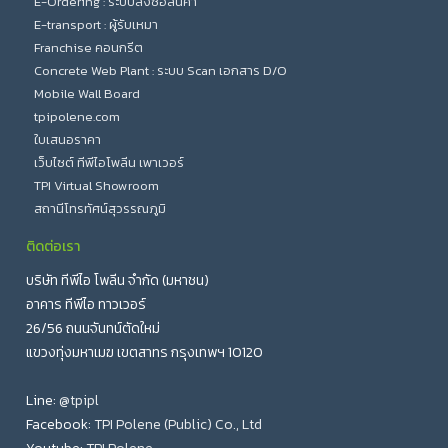
E-Ordering : ระบบสั่งซื้อสินค้า
4. ปริมาณอากาศในมอร์ต้า
กากที่ไม่ละลายในกรดด่าง (Insoluble Residue)
สูงสุดร้อยละ
สูงสุดร้อย
E-transport : ผู้รับเหมา
(Air Content of Mortar)
12.0
12.0
5.0
สูงสุด
ละ
การขยายตัวโดยวิธีออโตเคลฟว์ (Autoclave Expansion)
Franchise คอนกรีต
เกณฑ์กำหนดคุณสมบัติทางฟิสิกส์
โดยปริมาตร
ใบเสนอราคา
ร้อยละ
Concrete Web Plant : ระบบ Scan เอกสาร D/O
1. ความละเอียด (Fineness) พื้นผิวจำเพาะ (Specific
Mobile Wall Board
สินค้า
5. แรงอัด (Compressive
3. ระยะเวลาการก่อตัว (Time of Setting) ทดสอบแบบไวเคต (Vicat
vv
tpipolene.com
Surface) ตารางเซนติเมตรต่อกรัม ทดสอบด้วย แอร์เพอมีอะ
v
Strength) กิโลกรัมแรง
Test)
ใบเสนอราคา
บิลิตี (Air Permeability Test Blaine)
ต่อตารางเซนติเมตร
จำนวน
เว็บไซต์ ทีพีไอโพลีน เพาเวอร์
ไม่น้อย
การก่อตัวระยะต้น
ตารางเซนติเมต
TPI Virtual Showroom
1 วันในอากาศชื้น 2 วันในน้ำ
ต่ำสุด
122
122
180
กว่า-นาท
ค่าเฉลี่ยต่ำสุด
สถานีโทรทัศน์สุวรรณภูมิ
ต่อกรัม
หน่วยสินค้า
1 วันในอากาศชื้น 6 วันในน้ำ
ต่ำสุด
194
194
250
ไม่
ติดต่อเรา
2. ความอยู่ตัว (Soundness)
v
การก่อตัวระยะปลาย
มากกว่า
Download โบรชัวร์
บริษัท ทีพีไอ โพลีน จำกัด (มหาชน)
นาที
ชื่อ - นามสกุล / บริษัท
การขยายตัวโดยวิธีออโตเคลฟว์ (Autoclave Expansion)
สูงสุดร้อยละ
อาคาร ทีพีไอ ทาวเวอร์
สูงสุด
26/56 ถนนจันทน์ตัดใหม่
4. ปริมาณอากาศในมอร์ต้า (Air Content of mortar) โดยปริมาตร
3. ระยะเวลาการก่อตัว (Time of Setting) ทดสอบแบบไวเคต
Email
ร้อยละ
แขวงทุ่งมหาเมฆ เขตสาทร กรุงเทพฯ 10120
v
(Vicat Test)
5. แรงอัด (Compressive Strength) กิโลกรัมแรงต่อตาราง
Line:
@tpipl
ใบเสนอราคา
vv
การก่อตัวระยะต้น
ไม่น้อยกว่า-นาท
เบอร์โทรศัพท์
เซนติเมตร
Facebook:
TPI Polene (Public) Co., Ltd
สินค้า