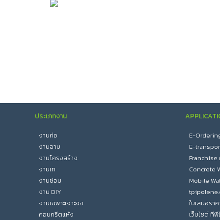
ประเภทงาน
APPLICATI
งานก่อ
E-Ordering :
งานฉาบ
E-transport 
งานโครงสร้าง
Franchise
งานเท
Concrete W
งานซ่อม
Mobile Wal
งาน DIY
tpipolene
งานเฉพาะเจาะจง
ใบเสนอราค
คอนกรีตแห้ง
เว็บไซต์ ทีพ