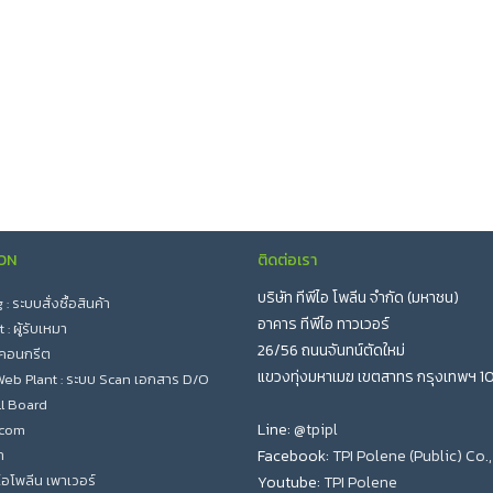
ON
ติดต่อเรา
บริษัท ทีพีไอ โพลีน จำกัด (มหาชน)
 ระบบสั่งซื้อสินค้า
อาคาร ทีพีไอ ทาวเวอร์
: ผู้รับเหมา
26/56 ถนนจันทน์ตัดใหม่
 คอนกรีต
แขวงทุ่งมหาเมฆ เขตสาทร กรุงเทพฯ 1
eb Plant : ระบบ Scan เอกสาร D/O
l Board
Line:
@tpipl
.com
า
Facebook:
TPI Polene (Public) Co.,
ีไอโพลีน เพาเวอร์
Youtube:
TPI Polene