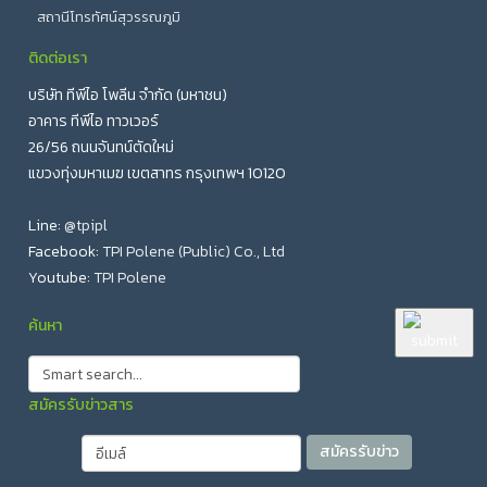
Email
Form by ChronoForms - ChronoEngine.com
ปริมาณน้ำ 7-8 ลิตร
ปริมาณน้ำ 315-360 ลิตร
สถานีโทรทัศน์สุวรรณภูมิ
ในกรณีต้องการคอนกรีตที่มีคุณสมบัติพิเศษเพิ่มเติม สามารถ
สินค้า
เพิ่มคุณสมบัติพิเศษโดยใช้ร่วมกับสารเพิ่มคุณภาพของ
ติดต่อเรา
เบอร์โทรศัพท์
คอนกรีตทั่วไปได้ เช่น น้ำยาลดน้ำ, น้ำยาหน่วง ฯลฯ โดย
ปริมาณการใช้
:
กรณีผสม
หิน
½”
หรือ
¾”
บริษัท ทีพีไอ โพลีน จำกัด (มหาชน)
จำนวน
อัตราส่วนผสมและวิธีการใช้ให้ปฏิบัติตามคำแนะนำของผู้ผลิต
อาคาร ทีพีไอ ทาวเวอร์
ใบเสนอราคา
อัตราส่วนผสมต่อ
ถุง
ปริมาณ ต่อ ลบ.ม.
สารเพิ่มคุณภาพแต่ละชนิด หรือสอบถามเจ้าหน้าที่บริษัทฯ
ขอใบเสนอราคา
26/56 ถนนจันทน์ตัดใหม่
ปูน M403S 30 ถุง (1,500
Form by ChronoForms - ChronoEngine.com
หน่วยสินค้า
กรณีงานเทขนาดใหญ่
แขวงทุ่งมหาเมฆ เขตสาทร กรุงเทพฯ 10120
ให้ผสมหิน ½” หรือ ¾” ที่สะอาด (เป็นไปตาม
สินค้า
ปูน M403S 1 ถุง (50 กก.)
กก.)
ASTM C33) จำนวน 30 กก. ต่อ
Line:
@tpipl
หิน ½” หรือ ¾” 900 กก. (90
ชื่อ - นามสกุล / บริษัท
ปูน 1 ถุง (50 กก.)
จำนวน
หิน ½” หรือ ¾” 30 kกก. (3 ถังปูน)
Facebook:
TPI Polene (Public) Co., Ltd
ถังปูน)
Youtube:
TPI Polene
ปริมาณน้ำ 7-8 ลิตร
ปริมาณน้ำ 210-240 ลิตร
Email
หน่วยสินค้า
ปริมาณการใช้
ค้นหา
อัตราส่วนผสมต่อ
ถุง
ปริมาณต่อ ลบ.ม.
เบอร์โทรศัพท์
ชื่อ - นามสกุล / บริษัท
>> โบรชัวร์ <<
ปูน M404S 45 ถุง (2,250
สมัครรับข่าวสาร
ปูน M404S 1 ถุง (50 กก.)
กก.)
ขอใบเสนอราคา
Email
ปริมาณน้ำ 7-8 ลิตร
ปริมาณน้ำ 315-360 ลิตร
Form by ChronoForms - ChronoEngine.com