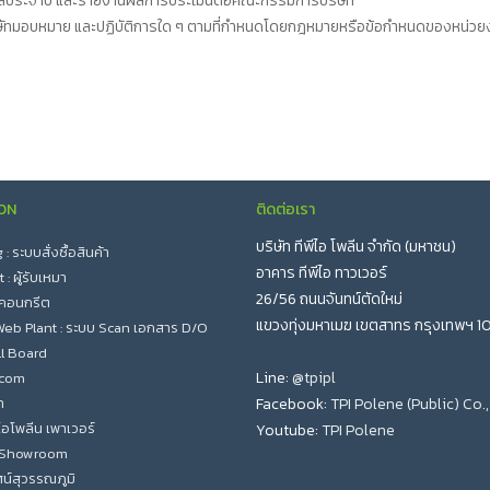
ลประจำปี และรายงานผลการประเมินต่อคณะกรรมการบริษัท
รบริษัทมอบหมาย และปฏิบัติการใด ๆ ตามที่กำหนดโดยกฎหมายหรือข้อกำหนดของหน่ว
ON
ติดต่อเรา
บริษัท ทีพีไอ โพลีน จำกัด (มหาชน)
 ระบบสั่งซื้อสินค้า
อาคาร ทีพีไอ ทาวเวอร์
: ผู้รับเหมา
26/56 ถนนจันทน์ตัดใหม่
 คอนกรีต
แขวงทุ่งมหาเมฆ เขตสาทร กรุงเทพฯ 1
eb Plant : ระบบ Scan เอกสาร D/O
l Board
Line:
@tpipl
.com
า
Facebook:
TPI Polene (Public) Co.,
ีไอโพลีน เพาเวอร์
Youtube:
TPI Polene
l Showroom
น์สุวรรณภูมิ