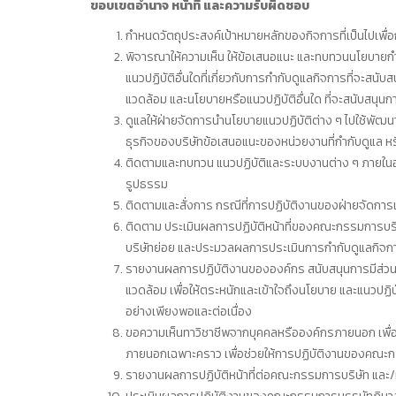
ขอบเขตอำนาจ หน้าที่ และความรับผิดชอบ
กำหนดวัตถุประสงค์เป้าหมายหลักของกิจการที่เป็นไปเพื่อกา
พิจารณาให้ความเห็น ให้ข้อเสนอแนะ และทบทวนนโยบายกำก
แนวปฏิบัติอื่นใดที่เกี่ยวกับการกำกับดูแลกิจการที่จะสน
แวดล้อม และนโยบายหรือแนวปฏิบัติอื่นใด ที่จะสนับสนุ
ดูแลให้ฝ่ายจัดการนำนโยบายแนวปฏิบัติต่าง ๆ ไปใช้พัฒน
ธุรกิจของบริษัทข้อเสนอแนะของหน่วยงานที่กำกับดูแล หร
ติดตามและทบทวน แนวปฏิบัติและระบบงานต่าง ๆ ภายในองค์
รูปธรรม
ติดตามและสั่งการ กรณีที่การปฏิบัติงานของฝ่ายจัดการแล
ติดตาม ประเมินผลการปฏิบัติหน้าที่ของคณะกรรมการบริ
บริษัทย่อย และประมวลผลการประเมินการกำกับดูแลกิจกา
รายงานผลการปฏิบัติงานขององค์กร สนับสนุนการมีส่วนร่วม พร
แวดล้อม เพื่อให้ตระหนักและเข้าใจถึงนโยบาย และแนวปฏิบั
อย่างเพียงพอและต่อเนื่อง
ขอความเห็นทาวิชาชีพจากบุคคลหรือองค์กรภายนอก เพื่อให้
ภายนอกเฉพาะคราว เพื่อช่วยให้การปฏิบัติงานของคณะกรรม
รายงานผลการปฏิบัติหน้าที่ต่อคณะกรรมการบริษัท และ/หรือ