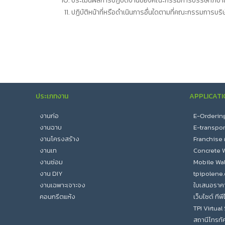
ประเมินผลการปฏิบัติงานของคณะกรรมการบรรษัทภิบา
ปฏิบัติหน้าที่หรือดำเนินการอื่นใดตามที่คณะกรรมกา
ประเภทงาน
APPLICATI
งานก่อ
E-Ordering :
งานฉาบ
E-transport 
งานโครงสร้าง
Franchise
งานเท
Concrete W
งานซ่อม
Mobile Wal
งาน DIY
tpipolene
งานเฉพาะเจาะจง
ใบเสนอราค
คอนกรีตแห้ง
เว็บไซต์ ทีพ
TPI Virtua
สถานีโทรทัศ