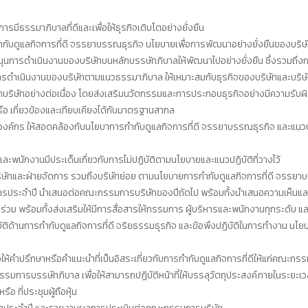
รมีธรรมาภิบาลที่ดีและเพื่อให้ธุรกิจเติบโตอย่างยั่งยืน
ับดูแลกิจการที่ดี จรรยาบรรณธุรกิจ นโยบายเพื่อการพัฒนาอย่างยั่งยืนของบริษั
ับสนุนการดำเนินงานของบริษัทบนหลักบรรษัทภิบาลให้พัฒนาไปอย่างยั่งยืน ซึ่งรวมถึงกา
นการดำเนินงานของบริษัทตามแนวธรรมาภิบาล ให้เหมาะสมกับธุรกิจของบริษัทและบริษ
าบริษัทอย่างต่อเนื่อง โดยส่งเสริมนวัตกรรมและการประกอบธุรกิจอย่างมีความรับผิ
ือ เกี่ยวข้องและเทียบเคียงได้กับมาตรฐานสากล
กร ให้สอดคล้องกับนโยบาการกำกับดูแลกิจการที่ดี จรรยาบรรณธุรกิจ และแนวปฏิบัติ
ะพนักงานมีประเด็นเกี่ยวกับการไม่ปฏิบัติตามนโยบายและแนวปฏิบัติที่วางไว้
ษัทและฝ่ายจัดการ รวมถึงบริษัทย่อย ตามนโยบายการกำกับดูแลกิจการที่ดี จรรยาบ
รประจำปี นำเสนอต่อคณะกรรมการบริษัทของปีถัดไป พร้อมทั้งนำเสนอความเห็นและข
้อมทั้งส่งเสริมให้มีการสื่อสารให้กรรมการ ผู้บริหารและพนักงานทุกระดับ และผู้มีส่วน
ติด้านการกำกับดูแลกิจการที่ดี จริยธรรมธุรกิจ และข้อพึงปฏิบัติในการทำงาน นโยบาย
คำปรึกษาหรือคำแนะนำที่เป็นอิสระเกี่ยวกับการกำกับดูแลกิจการที่ดีให้แก่คณะกรรม
การบรรษัทภิบาล เพื่อให้สามารถปฏิบัติหน้าที่ให้บรรลุวัตถุประสงค์ภายในระยะเวล
 ที่ประชุมผู้ถือหุ้น