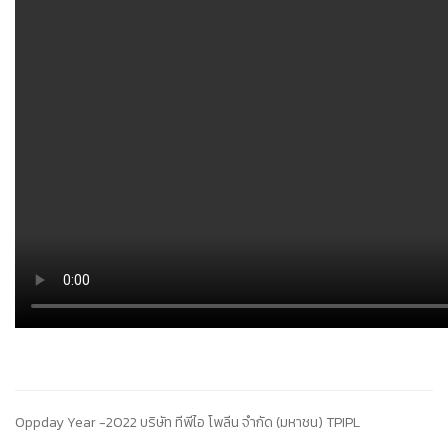
Oppday Year -2022 บริษัท ทีพีไอ โพลีน จำกัด (มหาชน) TPIPL