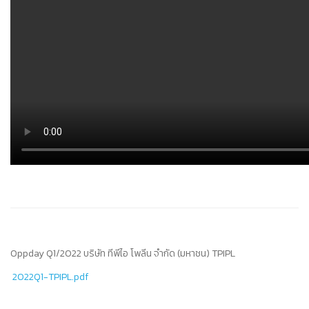
Oppday Q1/2022 บริษัท ทีพีไอ โพลีน จำกัด (มหาชน) TPIPL
2022Q1-TPIPL.pdf