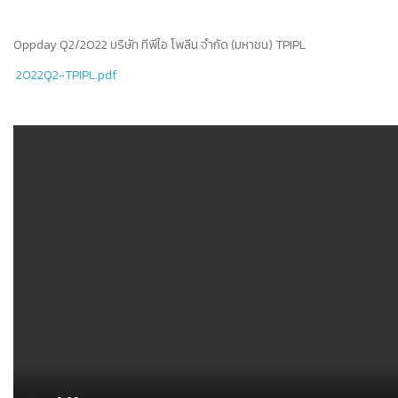
Oppday Q2/2022 บริษัท ทีพีไอ โพลีน จำกัด (มหาชน) TPIPL
2022Q2-TPIPL.pdf