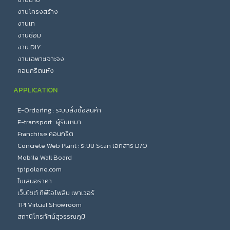
งานโครงสร้าง
งานเท
งานซ่อม
งาน DIY
งานเฉพาะเจาะจง
คอนกรีตแห้ง
APPLICATION
E-Ordering : ระบบสั่งซื้อสินค้า
E-transport : ผู้รับเหมา
Franchise คอนกรีต
Concrete Web Plant : ระบบ Scan เอกสาร D/O
Mobile Wall Board
tpipolene.com
ใบเสนอราคา
เว็บไซต์ ทีพีไอโพลีน เพาเวอร์
TPI Virtual Showroom
สถานีโทรทัศน์สุวรรณภูมิ