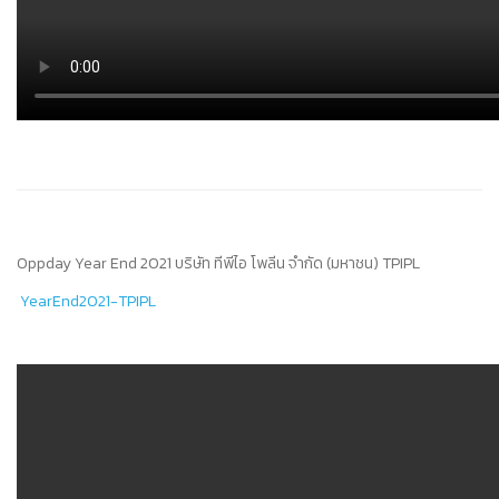
Oppday Year End 2021 บริษัท ทีพีไอ โพลีน จำกัด (มหาชน) TPIPL
YearEnd2021-TPIPL