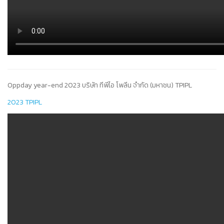
Oppday year-end 2023 บริษัท ทีพีไอ โพลีน จำกัด (มหาชน) TPIPL
2023 TPIPL