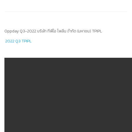
Oppday Q3-2022 บริษัท ทีพีไอ โพลีน จำกัด (มหาชน) TPIPL
2022 Q3 TPIPL