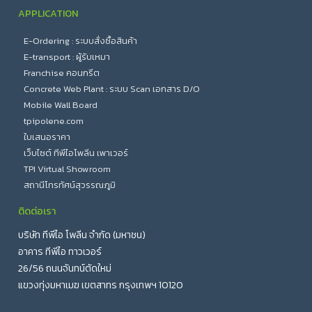
APPLICATION
E-Ordering : ระบบสั่งซื้อสินค้า
E-transport : ผู้รับเหมา
Franchise คอนกรีต
Concrete Web Plant : ระบบ Scan เอกสาร D/O
Mobile Wall Board
tpipolene.com
ใบเสนอราคา
เว็บไซต์ ทีพีไอโพลีน เพาเวอร์
TPI Virtual Showroom
สถานีโทรทัศน์สุวรรณภูมิ
ติดต่อเรา
บริษัท ทีพีไอ โพลีน จำกัด (มหาชน)
อาคาร ทีพีไอ ทาวเวอร์
26/56 ถนนจันทน์ตัดใหม่
แขวงทุ่งมหาเมฆ เขตสาทร กรุงเทพฯ 10120