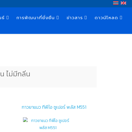
นธ์
การพัฒนาที่ยั่งยืน
ข่าวสาร
ดาวน์โหลด
น ไม่มีกลิ่น
กาวยาแนว ทีพีไอ ซูเปอร์ พลัส M551