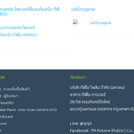
รอยต่อ ไฟเบอร์ซีเมนต์บอร์ด ทีพี
บอร์ดฉลุลาย
660)
ON
ติดต่อเรา
บริษัท ทีพีไอ โพลีน จำกัด (มหาชน)
 ระบบสั่งซื้อสินค้า
อาคาร ทีพีไอ ทาวเวอร์
: ผู้รับเหมา
26/56 ถนนจันทน์ตัดใหม่
 คอนกรีต
แขวงทุ่งมหาเมฆ เขตสาทร กรุงเทพฯ 1
eb Plant : ระบบ Scan เอกสาร D/O
l Board
Line:
@tpipl
.com
า
Facebook:
TPI Polene (Public) Co.,