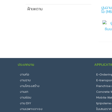
ปูนฉาบ
ฝ้าเพดาน
ไอ (M
ประเภทงาน
APPLICATI
งานก่อ
E-Ordering :
งานฉาบ
E-transport 
งานโครงสร้าง
Franchise
งานเท
Concrete W
งานซ่อม
Mobile Wal
งาน DIY
tpipolene
งานเฉพาะเจาะจง
ใบเสนอราค