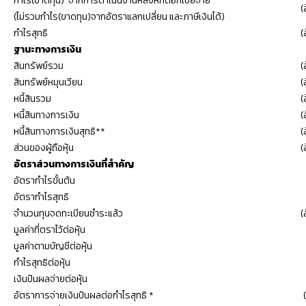
กำไร(ขาดทุน) จากการดำเนินงานหลังหักดอกเบี้ยจ่าย
(
(ไม่รวมกำไร(ขาดทุน)จากอัตราแลกเปลี่ยน และภาษีเงินได้)
กำไรสุทธิ
(
ฐานะทางการเงิน
สินทรัพย์รวม
(
สินทรัพย์หมุนเวียน
(
หนี้สินรวม
(
หนี้สินทางการเงิน
(
หนี้สินทางการเงินสุทธิ**
(
ส่วนของผู้ถือหุ้น
(
อัตราส่วนทางการเงินที่สำคัญ
อัตรากำไรขั้นต้น
อัตรากำไรสุทธิ
จำนวนทุนจดทะเบียนชำระแล้ว
(
มูลค่าที่ตราไว้ต่อหุ้น
มูลค่าตามบัญชีต่อหุ้น
กำไรสุทธิต่อหุ้น
เงินปันผลจ่ายต่อหุ้น
อัตราการจ่ายเงินปันผลต่อกำไรสุทธิ *