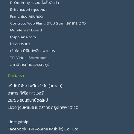
E-Ordering : ระบบสั่งซื้อสินค้า
E-transport : ผู้รับเหมา
Franchise คอนกรีต
Concrete Web Plant : ระบบ Scan เอกสาร D/O
Mobile Wall Board
tpipolene.com
ใบเสนอราคา
เว็บไซต์ ทีพีไอโพลีน เพาเวอร์
TPI Virtual Showroom
สถานีโทรทัศน์สุวรรณภูมิ
ติดต่อเรา
บริษัท ทีพีไอ โพลีน จำกัด (มหาชน)
อาคาร ทีพีไอ ทาวเวอร์
26/56 ถนนจันทน์ตัดใหม่
แขวงทุ่งมหาเมฆ เขตสาทร กรุงเทพฯ 10120
Line:
@tpipl
Facebook:
TPI Polene (Public) Co., Ltd