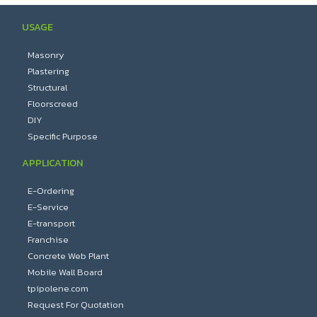
USAGE
Masonry
Plastering
Structural
Floorscreed
DIY
Specific Purpose
APPLICATION
E-Ordering
E-Service
E-transport
Franchise
Concrete Web Plant
Mobile Wall Board
tpipolene.com
Request For Quotation