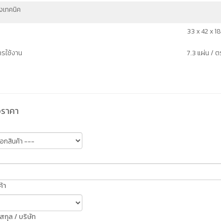
งเทคนิค
33 x 42 x 18
รใช้งาน
7.3 แผ่น / ต
อราคา
้า
มสกุล / บริษัท